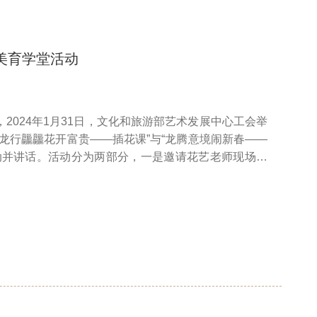
美育学堂活动
2024年1月31日，文化和旅游部艺术发展中心工会举
龙行龘龘花开富贵——插花课”与“龙腾意境闹新春——
动并讲话。活动分为两部分，一是邀请花艺老师现场教